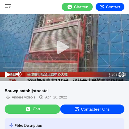
Chatten
Contact
Bouwplaatshijstoestel
Andere video's
April 20, 2022
Chat
Contacteer Ons
Video Description: