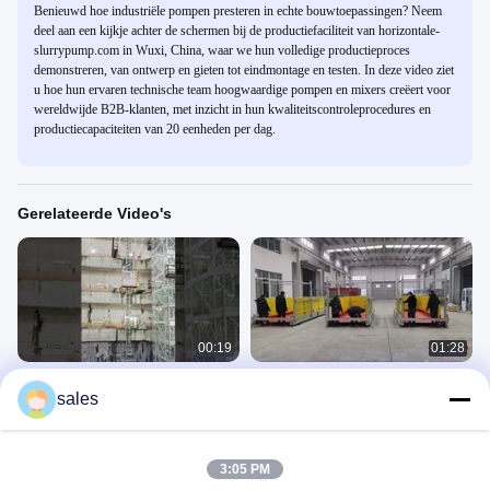
Benieuwd hoe industriële pompen presteren in echte bouwtoepassingen? Neem
deel aan een kijkje achter de schermen bij de productiefaciliteit van horizontale-
slurrypump.com in Wuxi, China, waar we hun volledige productieproces
demonstreren, van ontwerp en gieten tot eindmontage en testen. In deze video ziet
u hoe hun ervaren technische team hoogwaardige pompen en mixers creëert voor
wereldwijde B2B-klanten, met inzicht in hun kwaliteitscontroleprocedures en
productiecapaciteiten van 20 eenheden per dag.
Gerelateerde Video's
00:19
01:28
Bouwmachine voor tunnelprojecten
Hoogstandaard kraanladingsbergen
sales
in Singapore
voor bouwplaatsen met warm
gegalvaniseerde rekwisieten en
Gebouwhef
Kraan Laadplatform
balken
September 15, 2025
May 14, 2025
3:05 PM