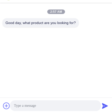
Bedrijfsadres
2:57 AM
Kamer 1311, gebouw nr. 3 Golson Plaza, nr. 163 Yingbin Ave,
Huadu District, Guangzhou, 510800, China
Good day, what product are you looking for?
Fabrieksadres
No.318 Wufeng Industrial Road ShenShan Town, Baiyun District,
GuangZhou, 510460, China
Tel
86-20-36969420
China Goede kwaliteit Opheffing van bouwplaatsen Leverancier.
Copyright © -2026 GUANGZHOU TECHWAY MACHINERY
CORPORATION . Alle rechten voorbehouden.
Privacybeleid
|
Sitemap