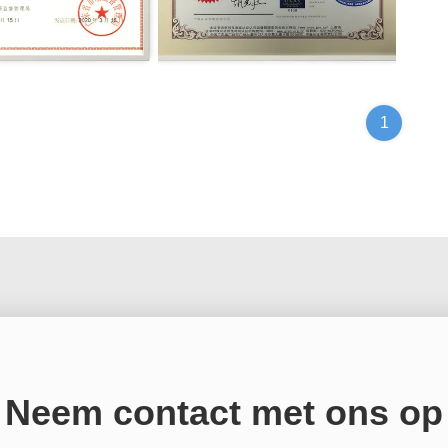
icense for Special
ISO9001:2015
1
Neem contact met ons op