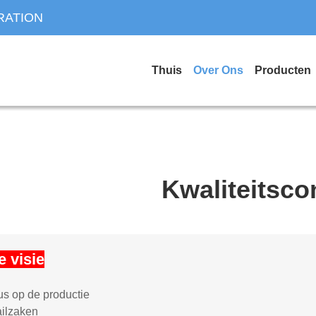
RATION
Thuis
Over Ons
Producten
Kwaliteitsco
 visie
us op de productie
ailzaken