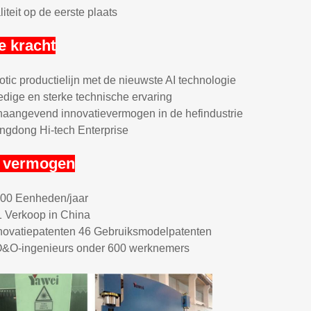
iteit op de eerste plaats
e kracht
tic productielijn met de nieuwste AI technologie
edige en sterke technische ervaring
naangevend innovatievermogen in de hefindustrie
ngdong Hi-tech Enterprise
 vermogen
000 Eenheden/jaar
1 Verkoop in China
nnovatiepatenten 46 Gebruiksmodelpatenten
O&O-ingenieurs onder 600 werknemers