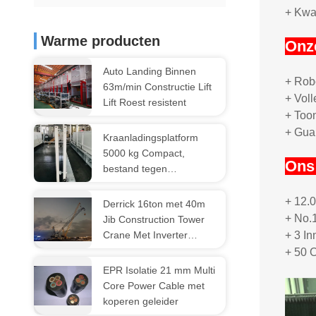
+ Kwal
Warme producten
Onz
Auto Landing Binnen
+ Robo
63m/min Constructie Lift
+ Voll
Lift Roest resistent
+ Too
+ Gua
Kraanladingsplatform
5000 kg Compact,
Ons
bestand tegen
bouwplaatsen MLP2200
+ 12.
Derrick 16ton met 40m
+ No.
Jib Construction Tower
Crane Met Inverter
+ 3 I
Control
+ 50 
EPR Isolatie 21 mm Multi
Core Power Cable met
koperen geleider