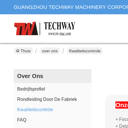
GUANGZHOU TECHWAY MACHINERY CORPO
Thuis
over ons
Kwaliteitscontrole
Over Ons
Bedrijfsprofiel
Rondleiding Door De Fabriek
Onze
Kwaliteitscontrole
+ Foc
FAQ
+ Det