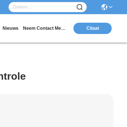
Nieuws
Neem Contact Met Ons Op
Citaat
ntrole