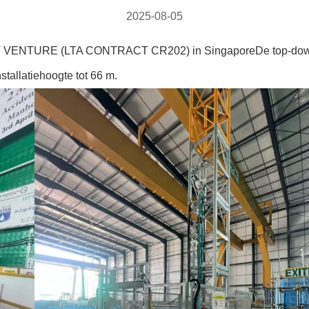
2025-08-05
T VENTURE (LTA CONTRACT CR202) in SingaporeDe top-down
stallatiehoogte tot 66 m.