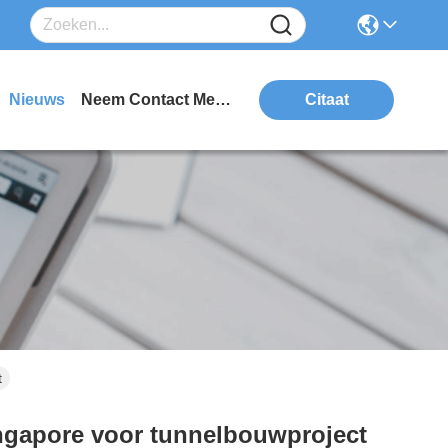
Nieuws
Neem Contact Met Ons Op
Citaat
t
ingapore voor tunnelbouwproject