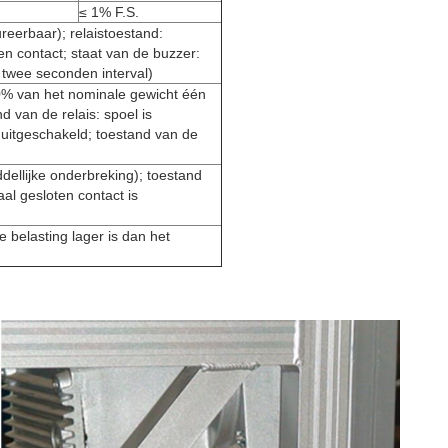
≤ 1% F.S.
reerbaar); relaistoestand:
ten contact; staat van de buzzer:
 twee seconden interval)
0% van het nominale gewicht één
d van de relais: spoel is
 uitgeschakeld; toestand van de
ellijke onderbreking); toestand
aal gesloten contact is
 belasting lager is dan het