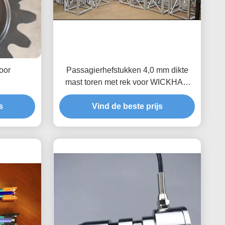
oor
Passagierhefstukken 4,0 mm dikte
mast toren met rek voor WICKHAM
Building Heist
s
Vind de beste prijs