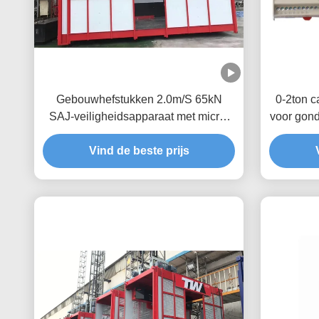
Gebouwhefstukken 2.0m/S 65kN
0-2ton c
SAJ-veiligheidsapparaat met micro-
voor gond
switch
viercij
Vind de beste prijs
w