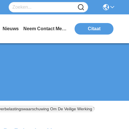
Nieuws
Neem Contact Met Ons Op
Citaat
verbelastingswaarschuwing Om De Veilige Werking Te Waarborgen