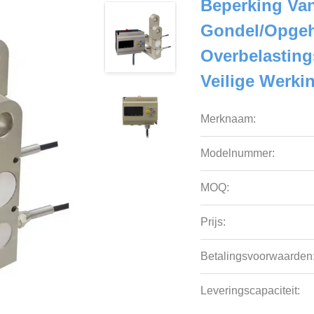
Beperking Van
Gondel/opgeh
Overbelastin
Veilige Werki
Merknaam:
Modelnummer:
MOQ:
Prijs:
Betalingsvoorwaarden
Leveringscapaciteit: