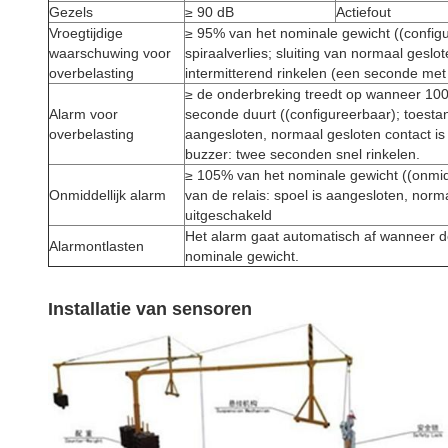
Gezels
≥ 90 dB
Actiefout
Vroegtijdige
≥ 95% van het nominale gewicht ((configu
waarschuwing voor
spiraalverlies; sluiting van normaal geslo
overbelasting
intermitterend rinkelen (een seconde met
≥ de onderbreking treedt op wanneer 10
Alarm voor
seconde duurt ((configureerbaar); toestan
overbelasting
aangesloten, normaal gesloten contact is
buzzer: twee seconden snel rinkelen.
≥ 105% van het nominale gewicht ((onmidd
Onmiddellijk alarm
van de relais: spoel is aangesloten, norm
uitgeschakeld
Het alarm gaat automatisch af wanneer de
Alarmontlasten
nominale gewicht.
Installatie van sensoren