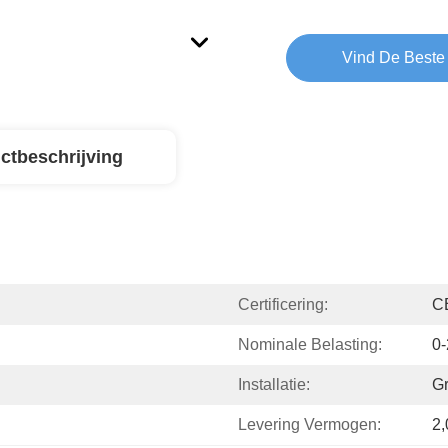
Vind De Beste 
ctbeschrijving
Certificering:
C
Nominale Belasting:
0-
Installatie:
Gr
Levering Vermogen:
2