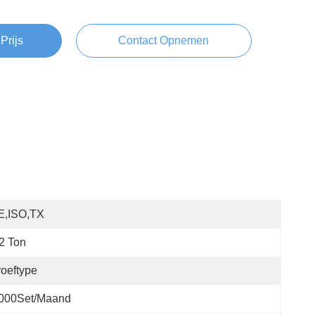
Prijs
Contact Opnemen
E,ISO,TX
2 Ton
oeftype
,000Set/maand