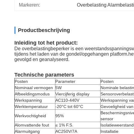
Markeren:
Overbelasting Alarmbelasti
Productbeschrijving
Inleiding tot het product:
De overbelastingbeperker is een weerstandsspanningsweeg
tijdens het laden van de gondel/opgehangen platform.he
gevolgd en geanalyseerd.
Technische parameters
Posten
Parameter
Posten
Nominaal vermogen
5W
Nominale belasti
Afbeeldingsmodus
Viercijferig display
Sensoroverbelasti
Werkspanning
AC110-440V
Werkspanning va
Werktemperatuur
-20°C tot 60°C
Gevoeligheid van
Beschermingsniv
Werkvochtigheid
95%
sensor
Alomvattende fout
≤ 1% F.S.
Isolatieweerstand
Alarmuitgang
AC250V/7A
Installatie