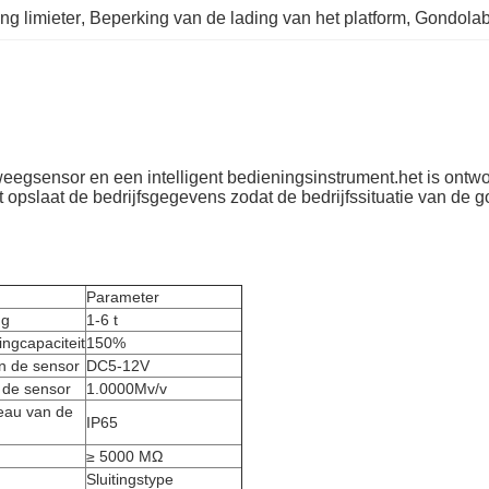
ng limieter
, 
Beperking van de lading van het platform
, 
Gondolab
sensor en een intelligent bedieningsinstrument.het is ontworpe
t opslaat de bedrijfsgegevens zodat de bedrijfssituatie van de
Parameter
ng
1-6 t
ngcapaciteit
150%
n de sensor
DC5-12V
 de sensor
1.0000Mv/v
eau van de
IP65
≥ 5000 MΩ
Sluitingstype