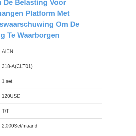
 De Belasting Voor
angen Platform Met
gswaarschuwing Om De
ng Te Waarborgen
AIEN
318-A(CLT01)
1 set
120USD
:
T/T
2,000Set/maand