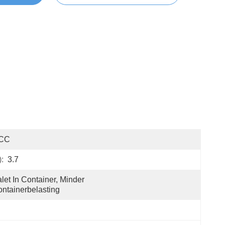
CC
:
3.7
let In Container, Minder 
ntainerbelasting