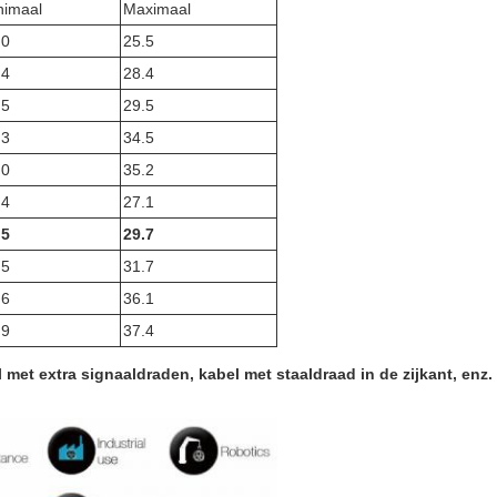
nimaal
Maximaal
.0
25.5
.4
28.4
.5
29.5
.3
34.5
.0
35.2
.4
27.1
.5
29.7
.5
31.7
.6
36.1
.9
37.4
et extra signaaldraden, kabel met staaldraad in de zijkant, enz.