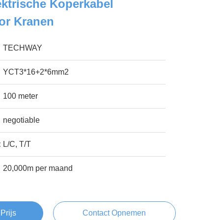
lektrische Koperkabel
or Kranen
TECHWAY
YCT3*16+2*6mm2
100 meter
negotiable
:
L/C, T/T
20,000m per maand
Prijs
Contact Opnemen