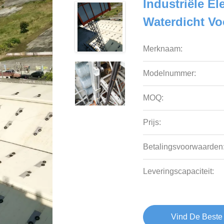
Industriële E
Waterdicht Vo
Merknaam:
Modelnummer:
MOQ:
Prijs:
Betalingsvoorwaarden
Leveringscapaciteit:
Vind De Beste 