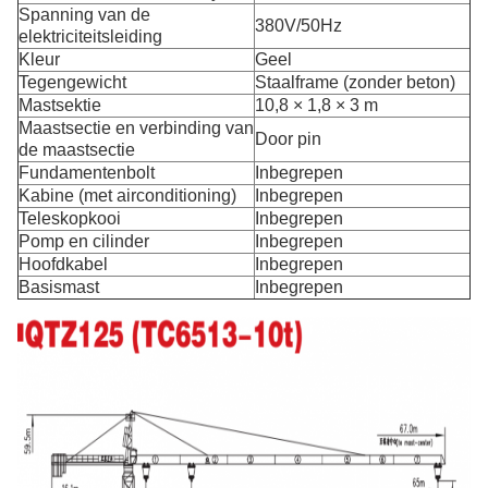
Spanning van de
380V/50Hz
elektriciteitsleiding
Kleur
Geel
Tegengewicht
Staalframe (zonder beton)
Mastsektie
10,8 × 1,8 × 3 m
Maastsectie en verbinding van
Door pin
de maastsectie
Fundamentenbolt
Inbegrepen
Kabine (met airconditioning)
Inbegrepen
Teleskopkooi
Inbegrepen
Pomp en cilinder
Inbegrepen
Hoofdkabel
Inbegrepen
Basismast
Inbegrepen