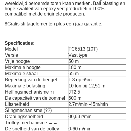
wereldwijd beroemde toren kraan merken. Ball blasting en
hoge kwaliteit van epoxy verf productielijn,100%
compatibel met de originele producten.
8Gratis slijtagelementen plus een jaar garantie.
Specificaties:
Model
TC6513 (10T)
Versie
Vast type
Vrije hoogte
50 m
Maximale hoogte
180 m
Maximale straal
65 m
Beperking van de beugel
1.3 op 65m
Maximale belasting
10 ton bij 12,51 m
Heffingsmechanisme ↑↓
JT2.5
De capaciteit van de trommel
600 m
Liftsnelheid
2.7m/min~45m/min
Slingmechanisme (??)
Draaiingssnelheid
00,63 r/min
Trolley-mechanisme ←→
De snelheid van de trolley
0-60 m/min