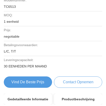
Modelnummer:
TC6513
MOQ:
1 eenheid
Prijs:
negotiable
Betalingsvoorwaarden:
L/C, T/T
Leveringscapaciteit:
30 EENHEDEN PER MAAND
Vind De Beste Prijs
Contact Opnemen
Gedetailleerde Informatie
Productbeschrijving