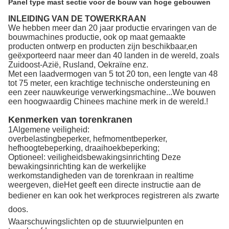
Panel type mast sectie voor de bouw van hoge gebouwen
INLEIDING VAN DE TOWERKRAAN
We hebben meer dan 20 jaar productie ervaringen van de
bouwmachines productie, ook op maat gemaakte
producten ontwerp en producten zijn beschikbaar,en
geëxporteerd naar meer dan 40 landen in de wereld, zoals
Zuidoost-Azië, Rusland, Oekraïne enz.
Met een laadvermogen van 5 tot 20 ton, een lengte van 48
tot 75 meter, een krachtige technische ondersteuning en
een zeer nauwkeurige verwerkingsmachine...We bouwen
een hoogwaardig Chinees machine merk in de wereld.!
Kenmerken van torenkranen
1Algemene veiligheid:
overbelastingbeperker, hefmomentbeperker,
hefhoogtebeperking, draaihoekbeperking;
Optioneel: veiligheidsbewakingsinrichting Deze
bewakingsinrichting kan de werkelijke
werkomstandigheden van de torenkraan in realtime
weergeven, die
Het geeft een directe instructie aan de
bediener en kan ook het werkproces registreren als zwarte
doos.
Waarschuwingslichten op de stuurwielpunten en