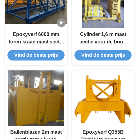
Epoxyverf 6000 mm
Cylinder 1,6 m mast
toren kraan mast sectie
sectie voor de bouw
met hoge precisie
van hoge gebouwen
Vind de beste prijs
Vind de beste prijs
verwerking
Ballenblazen 2m mast
Epoxyverf Q355B