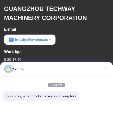
GUANGZHOU TECHWAY
MACHINERY CORPORATION
E-mail
inquiry@tw-mac.com
Werk tijd
8:30-17:30
sales
Ons adres
Bedrijfsadres
3:34 PM
Kamer 1311, gebouw nr. 3 Golson Plaza, nr. 163 Yingbin Ave,
Huadu District, Guangzhou, 510800, China
Good day, what product are you looking for?
Fabrieksadres
No.318 Wufeng Industrial Road ShenShan Town, Baiyun District,