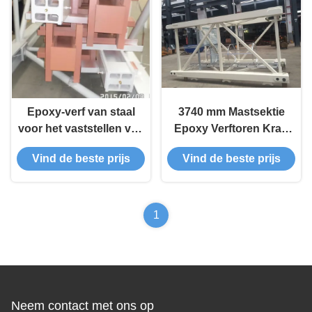
Epoxy-verf van staal
3740 mm Mastsektie
voor het vaststellen van
Epoxy Verftoren Kran
hoeken voor Comedil
Onderdelen
Vind de beste prijs
Vind de beste prijs
torenkraan
1
Neem contact met ons op