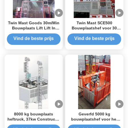
Twin Mast Goods 30m/Min
Twin Mast SCE500
Bouwplaats Lift Lift In
Bouwplaatshef voor 30
Warehouse
passagiers zware
hefmachine/dubbele mast
Vind de beste prijs
Vind de beste prijs
zware hefmachine met
grote kooi
8000 kg bouwplaats
Geverfd 5000 kg
heftruck, 37kw Constructie
bouwplaatshef voor het
Skip lift CE goedgekeurd
vervoer van