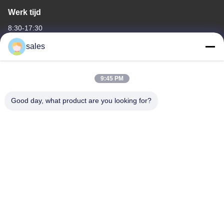
Werk tijd
8:30-17:30
sales
Ons adres
Bedrijfsadres
9:45 PM
Kamer 1311, gebouw nr. 3 Golson Plaza, nr. 163 Yingbin Ave,
Huadu District, Guangzhou, 510800, China
Good day, what product are you looking for?
Fabrieksadres
No.318 Wufeng Industrial Road ShenShan Town, Baiyun District,
GuangZhou, 510460, China
Tel
86-20-36969420