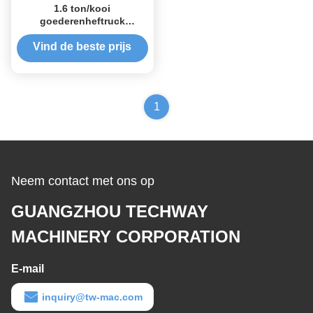
1.6 ton/kooi
goederenheftruck
passagiersheftruck
Vind de beste prijs
1
Neem contact met ons op
GUANGZHOU TECHWAY
MACHINERY CORPORATION
E-mail
inquiry@tw-mac.com